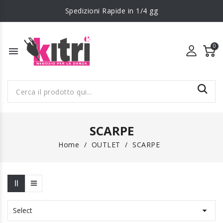
Spedizioni Rapide in 1/4 gg
menu
SCARPE
Home
OUTLET
SCARPE

Select