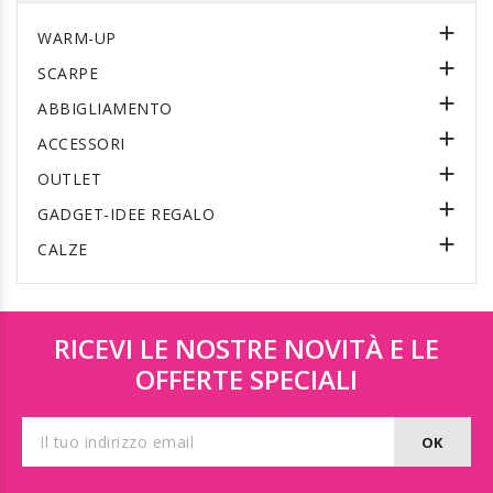

WARM-UP

SCARPE

ABBIGLIAMENTO

ACCESSORI

OUTLET

GADGET-IDEE REGALO

CALZE
RICEVI LE NOSTRE NOVITÀ E LE
OFFERTE SPECIALI