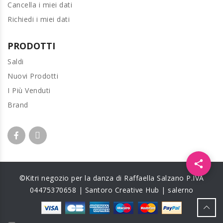
Cancella i miei dati
Richiedi i miei dati
PRODOTTI
Saldi
Nuovi Prodotti
I Più Venduti
Brand
Apri i 
©Kitri negozio per la danza di Raffaella Salzano P.IVA
04475370658 | Santoro Creative Hub | salerno