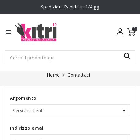
Spedizioni Rapide in 1/4 gg
menu
CONTATTACI
Home
Contattaci
Argomento
Indirizzo email