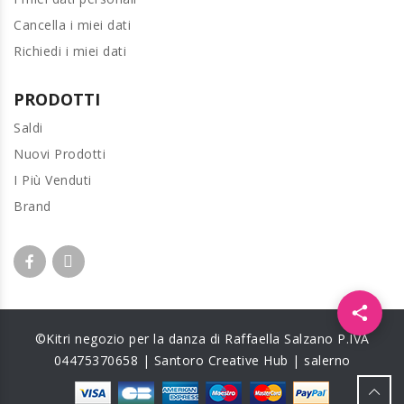
Cancella i miei dati
Richiedi i miei dati
PRODOTTI
Saldi
Nuovi Prodotti
I Più Venduti
Brand
Apri i 
©Kitri negozio per la danza di Raffaella Salzano P.IVA
04475370658 | Santoro Creative Hub | salerno