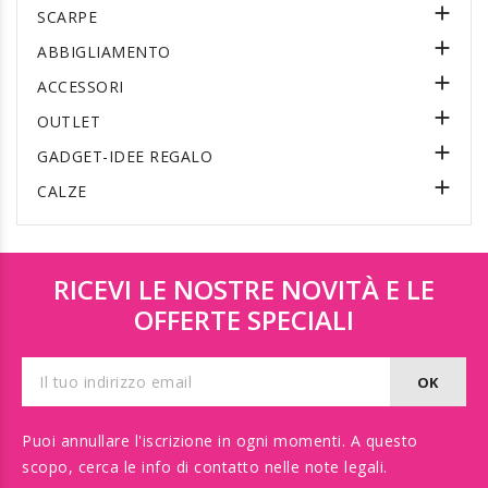

SCARPE

ABBIGLIAMENTO

ACCESSORI

OUTLET

GADGET-IDEE REGALO

CALZE
RICEVI LE NOSTRE NOVITÀ E LE
OFFERTE SPECIALI
Puoi annullare l'iscrizione in ogni momenti. A questo
scopo, cerca le info di contatto nelle note legali.