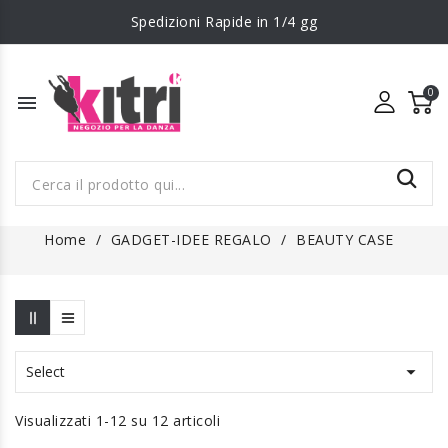
Spedizioni Rapide in 1/4 gg
menu
BEAUTY CASE
Home
GADGET-IDEE REGALO
BEAUTY CASE

Select
Visualizzati 1-12 su 12 articoli