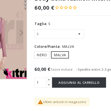
60,00 €
Taglia
:
S
Colore/Pianta
:
MALVA
NERO
MALVA
60,00 €
Tasse incluse
Spedito entro 2-3 gi
AGGIUNGI AL CARRELLO

Ultimi articoli in magazzino