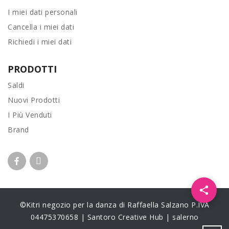
I miei dati personali
Cancella i miei dati
Richiedi i miei dati
PRODOTTI
Saldi
Nuovi Prodotti
I Più Venduti
Brand
Apri i 
©Kitri negozio per la danza di Raffaella Salzano P.IVA
04475370658 | Santoro Creative Hub | salerno