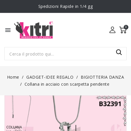
Spedizioni Rapide in 1/4 gg
menu
Home
GADGET-IDEE REGALO
BIGIOTTERIA DANZA
Collana in acciaio con scarpetta pendente