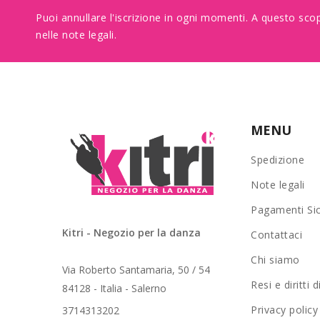
Puoi annullare l'iscrizione in ogni momenti. A questo scop
nelle note legali.
MENU
Spedizione
Note legali
Pagamenti Sic
Kitri - Negozio per la danza
Contattaci
Chi siamo
Via Roberto Santamaria, 50 / 54
Resi e diritti 
84128 - Italia - Salerno
Privacy policy
3714313202