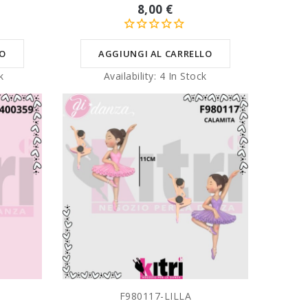
8,00 €
LO
AGGIUNGI AL CARRELLO
k
Availability:
4 In Stock
F980117-LILLA
LO
SCEGLI VARIANTE