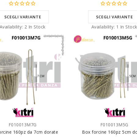
SCEGLI VARIANTE
SCEGLI VARIANTE
Availability:
2 In Stock
Availability:
1 In Stoc
F010013M7G
F010013M5G
GGIUNGI AL CARRELLO
AGGIUNGI AL CARREL
orcine 160pz da 7cm dorate
Box forcine 160pz 5cm d