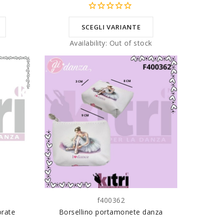
SCEGLI VARIANTE
k
Availability:
Out of stock
f400362
LO
AGGIUNGI AL CARRELLO
orate
Borsellino portamonete danza