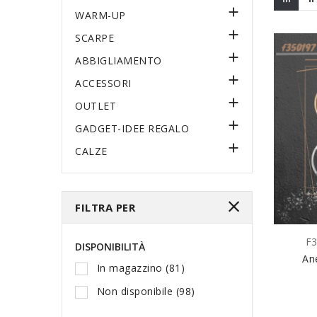

WARM-UP

SCARPE

ABBIGLIAMENTO

ACCESSORI

OUTLET

GADGET-IDEE REGALO

CALZE
FILTRA PER
F
DISPONIBILITÀ
An
In magazzino
(81)
Non disponibile
(98)