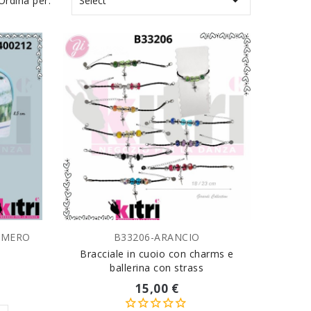

Ordina per:
Select
ù MERO
B33206-ARANCIO
SCEGLI VARIANTE
Bracciale in cuoio con charms e
ballerina con strass
15,00 €