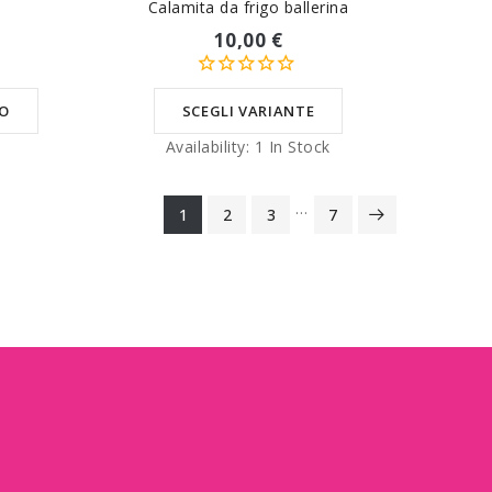
Calamita da frigo ballerina
10,00 €
LO
SCEGLI VARIANTE
k
Availability:
1 In Stock
…
1
2
3
7